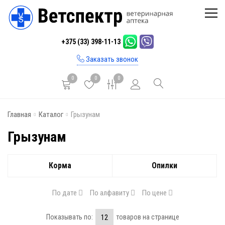
Главная
+375 (33) 398-11-13
Каталог
Заказать звонок
Бренды
0
0
0
Инфо
Главная
Каталог
Грызунам
Отзывы
Грызунам
Блог
Контакты
Корма
Опилки
По дате
По алфавиту
По цене
Показывать по:
товаров на странице