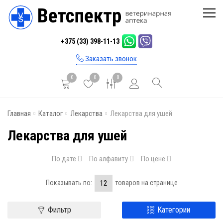
Главная
+375 (33) 398-11-13
Каталог
Заказать звонок
Бренды
0
0
0
Инфо
Главная
Каталог
Лекарства
Лекарства для ушей
Отзывы
Лекарства для ушей
Блог
Контакты
По дате
По алфавиту
По цене
Показывать по:
товаров на странице
Фильтр
Категории