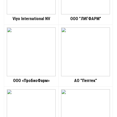
Viyo International NV
ООО "ЛИГФАРМ"
ООО «ПроБиоФарм»
АО "Пептек"