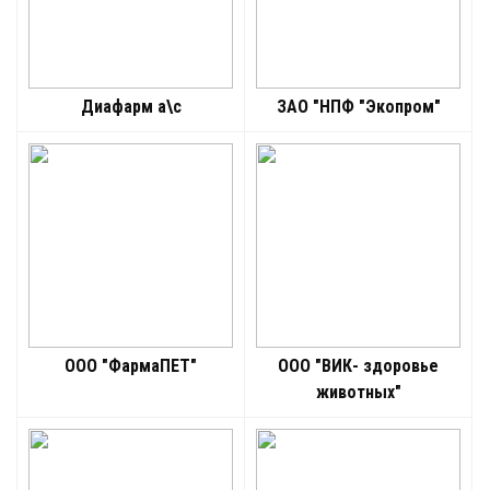
Диафарм а\с
ЗАО "НПФ "Экопром"
ООО "ФармаПЕТ"
ООО "ВИК- здоровье
животных"