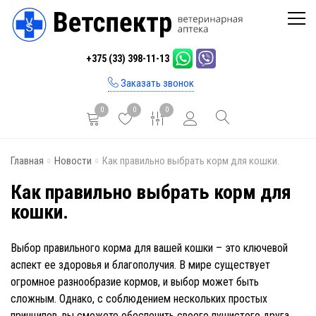
Главная
+375 (33) 398-11-13
Каталог
Заказать звонок
Бренды
0
0
0
Инфо
Главная
Новости
Как правильно выбрать корм для кошки.
Отзывы
Как правильно выбрать корм для
Блог
кошки.
Контакты
Выбор правильного корма для вашей кошки – это ключевой
аспект ее здоровья и благополучия. В мире существует
огромное разнообразие кормов, и выбор может быть
сложным. Однако, с соблюдением нескольких простых
принципов, вы сможете обеспечить своего пушистого друга