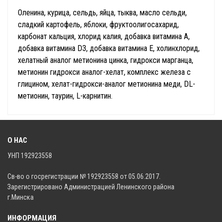
Оленина, курица, сельдь, яйца, тыква, масло сельди,
сладкий картофель, яблоки, фруктоолигосахарид,
карбонат кальция, хлорид калия, добавка витамина A,
добавка витамина D3, добавка витамина E, холинхлорид,
хелатный аналог метионина цинка, гидрокси марганца,
метионин гидрокси аналог-хелат, комплекс железа с
глицином, хелат-гидрокси-аналог метионина меди, DL-
метионин, таурин, L-карнитин.
О НАС
УНП 192923558
Св-во о госрегистрации № 192923558 от 05.06.2017.
Зарегистрировано Администрацией Ленинского района
г.Минска
ИНФОРМАЦИЯ