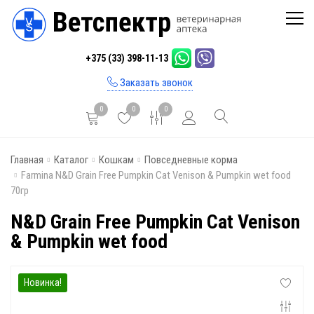
Главная
+375 (33) 398-11-13
Каталог
Заказать звонок
Бренды
0
0
0
Инфо
Главная
Каталог
Кошкам
Повседневные корма
Отзывы
Farmina N&D Grain Free Pumpkin Cat Venison & Pumpkin wet food
70гр
Блог
N&D Grain Free Pumpkin Cat Venison
Контакты
& Pumpkin wet food
Новинка!