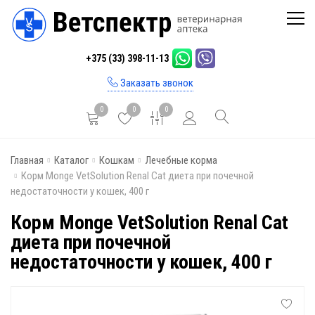
Главная
+375 (33) 398-11-13
Каталог
Заказать звонок
Бренды
0
0
0
Инфо
Главная
Каталог
Кошкам
Лечебные корма
Отзывы
Корм Monge VetSolution Renal Cat диета при почечной
недостаточности у кошек, 400 г
Блог
Корм Monge VetSolution Renal Cat
Контакты
диета при почечной
недостаточности у кошек, 400 г