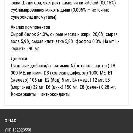
юкка Шидигера, экстракт камелии китайской (0,015%),
сублимированная мякоть дыни (0,005% — источник
супероксиддисмутазы).
Анализ компонентов
Сырой белок 24,0%, сырые масла и жиры 20,0%, сырая
зола 5,9%, сырая клетчатка 5,8%, фосфор 0,3%. На кг: L-
карнитин 90 мг.
Добавки
Пищевые добавки/кг: витамин А (ретинола ацетат) 18
000 МЕ, витамин D3 (холекальциферол) 1000 МЕ, Е1
(железо) 106 мг, Е2 (йод) 5 мг, Е4 (медь) 12 мг, Е5
(марганец) 32 мг, Е6 (цинк) 150 мг, Е8 (селен) 0,28 мг.
Консерванты – антиоксиданты.
О НАС
УНП 192923558